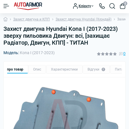
0
Клієнту
Захист двигуна и КПП
Захист двигуна Hyundai (Хюндай)
Захист
Захист двигуна Hyundai Kona I (2017-2023)
зверху пильовика Двигун: всі, [захищає
Радіатор, Двигун, КПП] - ТИТАН
Модель:
Kona I (2017-2023)
0
Все про товар
Опис
Характеристики
Відгуки
Питанн
0