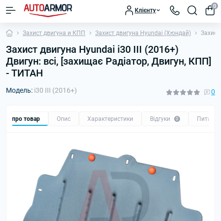
0
Клієнту
Захист двигуна и КПП
Захист двигуна Hyundai (Хюндай)
Захист 
Захист двигуна Hyundai i30 III (2016+)
Двигун: всі, [захищає Радіатор, Двигун, КПП]
- ТИТАН
Модель:
i30 III (2016+)
0
Все про товар
Опис
Характеристики
Відгуки
Питанн
0