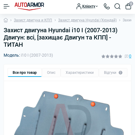
0
Клієнту
Захист двигуна и КПП
Захист двигуна Hyundai (Хюндай)
Захист 
Захист двигуна Hyundai i10 I (2007-2013)
Двигун: всі, [захищає Двигун та КПП] -
ТИТАН
Модель:
i10 I (2007-2013)
0
Все про товар
Опис
Характеристики
Відгуки
П
0