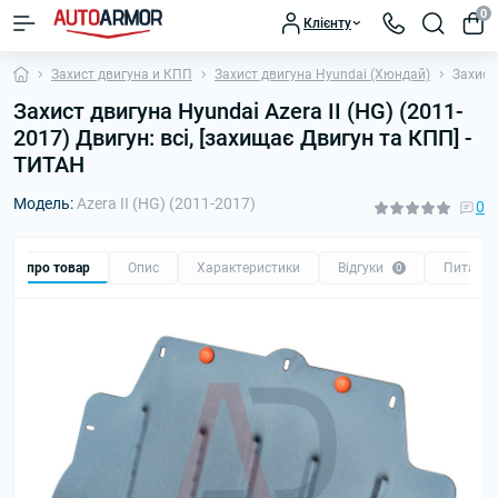
0
Клієнту
Захист двигуна и КПП
Захист двигуна Hyundai (Хюндай)
Захист 
Захист двигуна Hyundai Azera II (HG) (2011-
2017) Двигун: всі, [захищає Двигун та КПП] -
ТИТАН
Модель:
Azera II (HG) (2011-2017)
0
Все про товар
Опис
Характеристики
Відгуки
Питанн
0