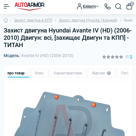
0
Клієнту
Захист двигуна и КПП
Захист двигуна Hyundai (Хюндай)
Захист
Захист двигуна Hyundai Avante IV (HD) (2006-
2010) Двигун: всі, [захищає Двигун та КПП] -
ТИТАН
Модель:
Avante IV (HD) (2006-2010)
0
Все про товар
Опис
Характеристики
Відгуки
Питанн
0