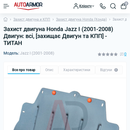
0
Клієнту
Захист двигуна и КПП
Захист двигуна Honda (Хонда)
Захист дви
Захист двигуна Honda Jazz I (2001-2008)
Двигун: всі, [захищає Двигун та КПП] -
ТИТАН
Модель:
Jazz I (2001-2008)
0
Все про товар
Опис
Характеристики
Відгуки
П
0