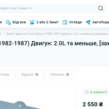
ня
Відгуки
2 або 2.5мм?
Огляди
АвтоПор
)
Захист двигуна Ford Sierra I (1982-1987) Двигун: 2.0L та меньше, [захища
 (1982-1987) Двигун: 2.0L та меньше, [з
стики
Відгуки
Питання
0
0
В наявності
2 550 ₴