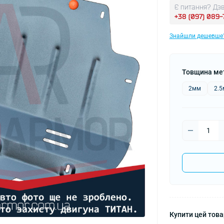
Є питання? Дзв
+38 (097) 089
Знайшли дешевше
Товщина ме
2мм
2.
Купити цей товар