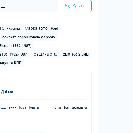
Купити
к:
Марка авто:
Україна
Ford
ь покрита порошковою фарбою
Sierra I (1982-1987)
вто:
Товщина сталі:
1982-1987
2мм або 2.5мм
игун та КПП
.Дніпро
відділення Нова Пошта
по тарифам перевізника