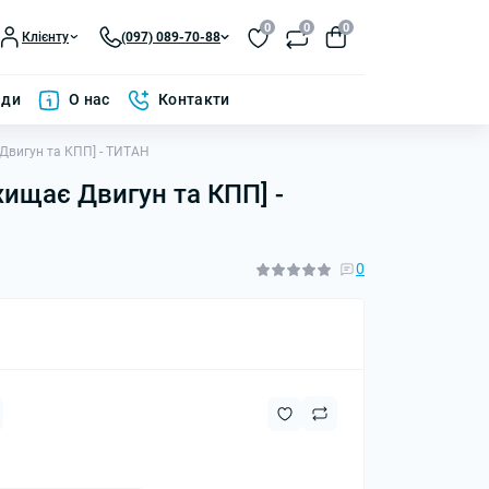
0
0
0
Клієнту
(097) 089-70-88
ади
О нас
Контакти
є Двигун та КПП] - ТИТАН
ахищає Двигун та КПП] -
0