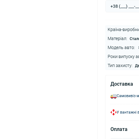
Країна-виробни
Матеріал:
Стал
Модель авто:
Роки випуску а
Тип захисту:
Дв
Доставка
Самовивіз м
У вантажні 
Оплата