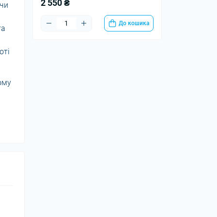
2 550 ₴
ючи
До кошика
та
оті
ому