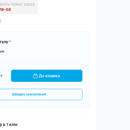
оніть прямо зараз:
-70-88
?
талу
*
5мм
До кошика
Швидке замовлення
 в 1 клік: