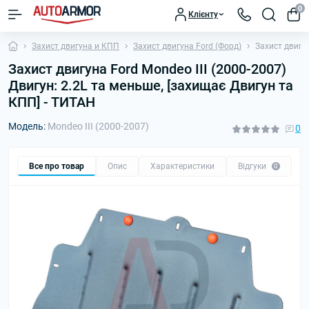
0
Клієнту
Захист двигуна и КПП
Захист двигуна Ford (Форд)
Захист двигун
Захист двигуна Ford Mondeo III (2000-2007)
Двигун: 2.2L та меньше, [захищає Двигун та
КПП] - ТИТАН
Модель:
Mondeo III (2000-2007)
0
Все про товар
Опис
Характеристики
Відгуки
П
0