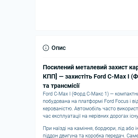
Опис
Посилений металевий захист кар
КПП] — захистіть Ford C-Max I (
та трансмісії
Ford C-Max I (Форд С-Макс 1) — компактн
побудована на платформі Ford Focus і 
керованістю. Автомобіль часто використ
час експлуатації на нерівних дорогах іс
При наїзді на каміння, бордюри, лід аб
піддон двигуна та коробка передач. Сам