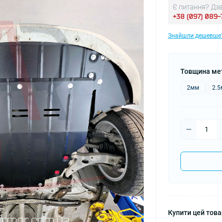
Є питання? Дзв
+38 (097) 089
Знайшли дешевше
Товщина ме
2мм
2.
Купити цей товар