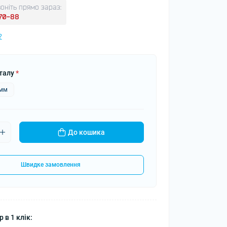
оніть прямо зараз:
-70-88
?
талу
*
5мм
До кошика
Швидке замовлення
 в 1 клік: