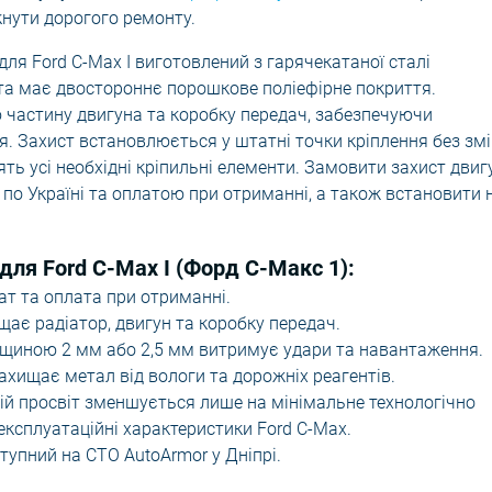
кнути дорогого ремонту.
для Ford C-Max I виготовлений з гарячекатаної сталі
та має двостороннє порошкове поліефірне покриття.
 частину двигуна та коробку передач, забезпечуючи
я. Захист встановлюється у штатні точки кріплення без зм
ять усі необхідні кріпильні елементи. Замовити захист двиг
по Україні та оплатою при отриманні, а також встановити 
для Ford C-Max I (Форд С-Макс 1):
ат та оплата при отриманні.
щає радіатор, двигун та коробку передач.
щиною 2 мм або 2,5 мм витримує удари та навантаження.
хищає метал від вологи та дорожніх реагентів.
й просвіт зменшується лише на мінімальне технологічно
експлуатаційні характеристики Ford C-Max.
упний на СТО AutoArmor у Дніпрі.