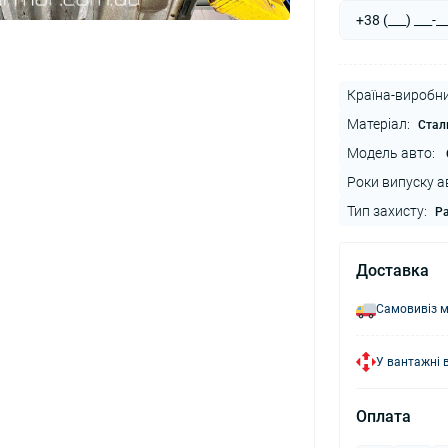
Країна-виробни
Матеріал:
Стал
Модель авто:
Роки випуску а
Тип захисту:
Ра
Доставка
Самовивіз м
У вантажні 
Оплата