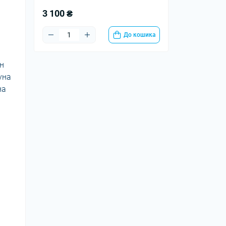
3 100 ₴
До кошика
ін
уна
на