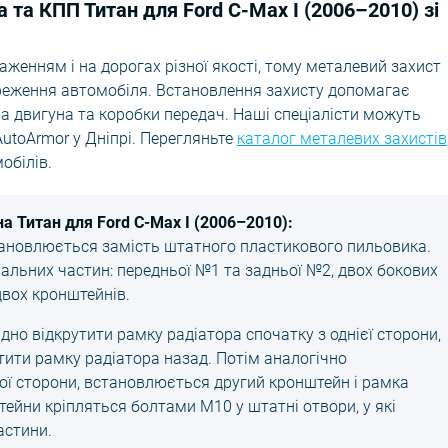
а та КПП Титан для Ford C-Max I (2006–2010) зі
женням і на дорогах різної якості, тому металевий захист
реження автомобіля. Встановлення захисту допомагає
а двигуна та коробки передач. Наші спеціалісти можуть
utoArmor у Дніпрі. Перегляньте
каталог металевих захистів
обілів.
а Титан для Ford C-Max I (2006–2010):
тановлюється замість штатного пластикового пильовика.
альних частин: передньої №1 та задньої №2, двох бокових
двох кронштейнів.
но відкрутити рамку радіатора спочатку з однієї сторони,
тити рамку радіатора назад. Потім аналогічно
гої сторони, встановлюється другий кронштейн і рамка
ейни кріпляться болтами М10 у штатні отвори, у які
астини.