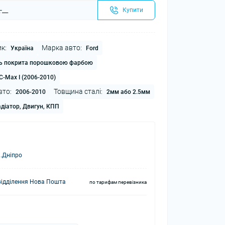
Купити
к:
Марка авто:
Україна
Ford
ь покрита порошковою фарбою
C-Max I (2006-2010)
вто:
Товщина сталі:
2006-2010
2мм або 2.5мм
діатор, Двигун, КПП
.Дніпро
відділення Нова Пошта
по тарифам перевізника