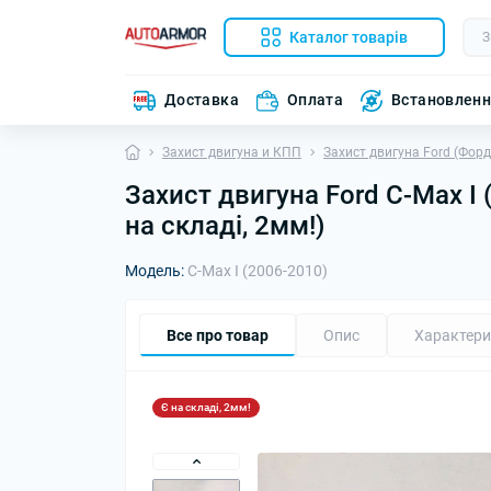
Каталог товарів
Доставка
Оплата
Встановлен
Захист двигуна и КПП
Захист двигуна Ford (Форд
Захист двигуна Ford C-Max I 
на складі, 2мм!)
Модель:
C-Max I (2006-2010)
Все про товар
Опис
Характери
Є на складі, 2мм!