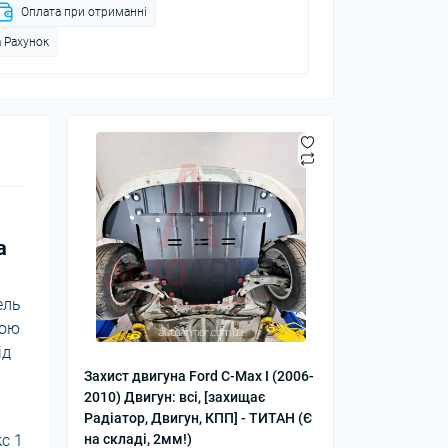
Оплата при отриманні
 Рахунок
а
ель
шою
ід
Захист двигуна Ford C-Max I (2006-
2010) Двигун: всі, [захищає
Радіатор, Двигун, КПП] - ТИТАН (Є
с 1
на складі, 2мм!)