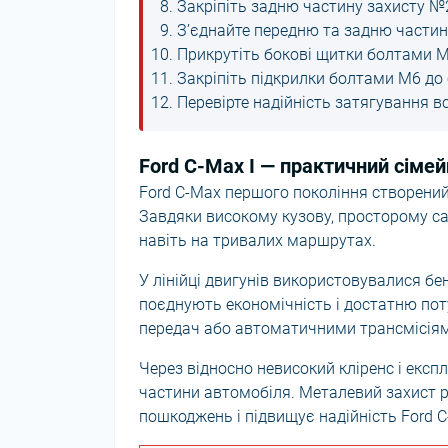
Закріпіть задню частину захисту 
З’єднайте передню та задню частин
Прикрутіть бокові щитки болтами М
Закріпіть підкрилки болтами М6 до 
Перевірте надійність затягування вс
Ford C-Max I — практичний сімей
Ford C-Max першого покоління створений
Завдяки високому кузову, просторому с
навіть на тривалих маршрутах.
У лінійці двигунів використовувалися бенз
поєднують економічність і достатню по
передач або автоматичними трансмісія
Через відносно невисокий кліренс і екс
частини автомобіля. Металевий захист 
пошкоджень і підвищує надійність Ford C-