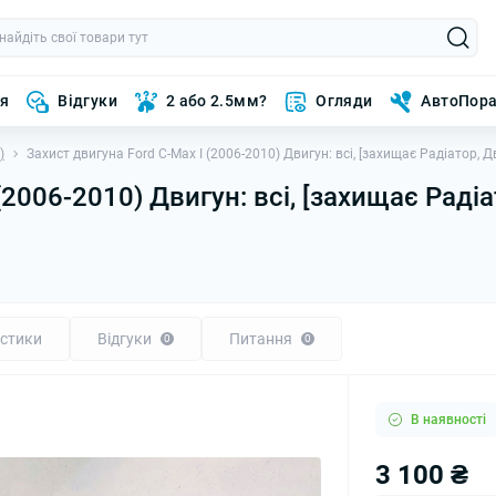
ня
Відгуки
2 або 2.5мм?
Огляди
АвтоПор
)
Захист двигуна Ford C-Max I (2006-2010) Двигун: всі, [захищає Радіатор, Д
(2006-2010) Двигун: всі, [захищає Радіа
стики
Відгуки
Питання
0
0
В наявності
3 100 ₴