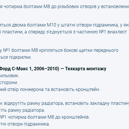
я чотирма болтами М8 до різьбових отворів у встановлени
иться двома болтами М10 у штатні отвори підрамника, у як
пластини, а спереду з’єднується з частиною №1 внахлест
ту №1 болтами М8 кріпляться бокові щитки переднього
ься підкрилки.
(Форд С-Макс 1, 2006–2010) — Техкарта монтажу
ильовик.
 сторони.
ний отвір лонжерона та встановіть кронштейн.
они: відкрутіть рамку радіатора, встановіть закладну пластин
тіть рамку радіатора.
 №1 чотирма болтами М8 до кронштейнів.
тні отвори підрамника.