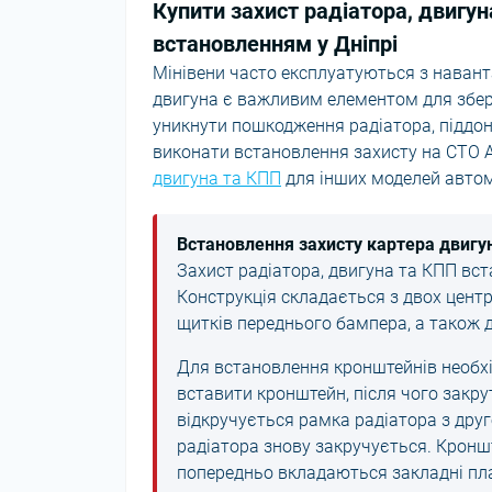
Купити захист радіатора, двигун
встановленням у Дніпрі
Мінівени часто експлуатуються з наванта
двигуна є важливим елементом для збе
уникнути пошкодження радіатора, піддон
виконати встановлення захисту на СТО A
двигуна та КПП
для інших моделей автом
Встановлення захисту картера двигун
Захист радіатора, двигуна та КПП вс
Конструкція складається з двох центр
щитків переднього бампера, а також 
Для встановлення кронштейнів необхід
вставити кронштейн, після чого закру
відкручується рамка радіатора з дру
радіатора знову закручується. Кроншт
попередньо вкладаються закладні пл