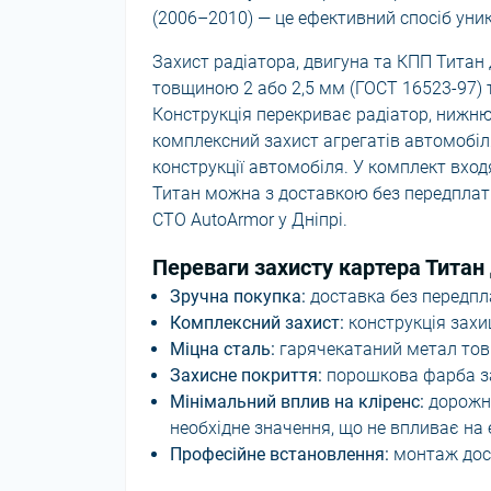
(2006–2010) — це ефективний спосіб уни
Захист радіатора, двигуна та КПП Титан 
товщиною 2 або 2,5 мм (ГОСТ 16523-97) 
Конструкція перекриває радіатор, нижню
комплексний захист агрегатів автомобіл
конструкції автомобіля. У комплект вход
Титан можна з доставкою без передплат 
СТО AutoArmor у Дніпрі.
Переваги захисту картера Титан 
Зручна покупка:
доставка без передпл
Комплексний захист:
конструкція захи
Міцна сталь:
гарячекатаний метал тов
Захисне покриття:
порошкова фарба за
Мінімальний вплив на кліренс:
дорожні
необхідне значення, що не впливає на 
Професійне встановлення:
монтаж дост