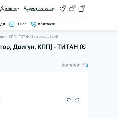
0
0
0
Клієнту
(097) 089-70-88
ади
О нас
Контакти
вигун, КПП] - ТИТАН (Є на складі, 2мм!)
тор, Двигун, КПП] - ТИТАН (Є
0