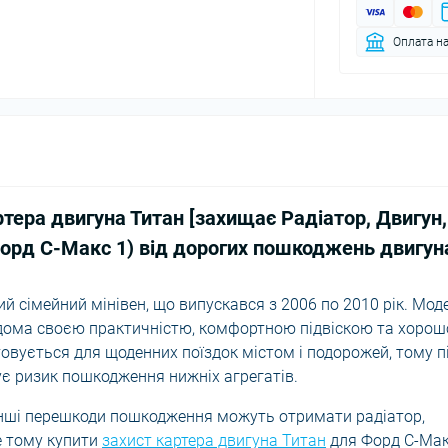
Оплата на
тера двигуна Титан [захищає Радіатор, Двигун,
Форд С-Макс 1) від
дорогих пошкоджень двигун
ий сімейний мінівен, що випускався з 2006 по 2010 рік. Мод
відома своєю практичністю, комфортною підвіскою та хоро
овується для щоденних поїздок містом і подорожей, тому п
нує ризик пошкодження нижніх агрегатів.
о інші перешкоди пошкодження можуть отримати радіатор,
е тому купити
захист картера двигуна Титан
для Форд С-Мак