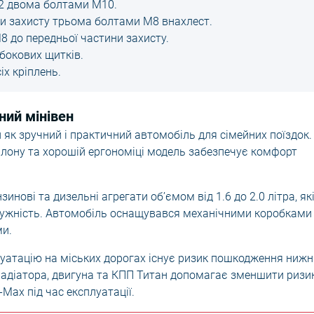
№2 двома болтами М10.
и захисту трьома болтами М8 внахлест.
8 до передньої частини захисту.
бокових щитків.
іх кріплень.
ний мінівен
 як зручний і практичний автомобіль для сімейних поїздок.
алону та хорошій ергономіці модель забезпечує комфорт
инові та дизельні агрегати об’ємом від 1.6 до 2.0 літра, як
тужність. Автомобіль оснащувався механічними коробками
ми.
плуатацію на міських дорогах існує ризик пошкодження нижн
радіатора, двигуна та КПП Титан допомагає зменшити ризи
Max під час експлуатації.