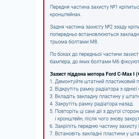
Передня частина захисту №1 кріпитьс
кронштейнах.
Задня частина захисту №2 ззаду кріп
попередньо встановлюються закладні 
трьома болтами М8.
По боках до передньої частини захис
бампера, до яких болтами М6 фіксуют
Захист піддона мотора Ford C-Max I 
Демонтуйте штатний пластиковий п
Відкрутіть рамку радіатора з однієї
Вкладіть закладну пластину у штат
Закрутіть рамку радіатора назад.
Повторіть ці самі дії з другої стор
і кронштейн, після чого знову закру
Закріпіть передню частину захисту
Встановіть закладні пластини у шта