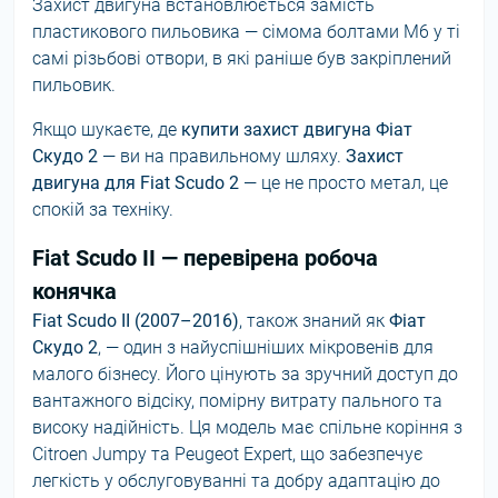
Захист двигуна встановлюється замість
пластикового пильовика — сімома болтами М6 у ті
самі різьбові отвори, в які раніше був закріплений
пильовик.
Якщо шукаєте, де
купити захист двигуна Фіат
Скудо 2
— ви на правильному шляху.
Захист
двигуна для Fiat Scudo 2
— це не просто метал, це
спокій за техніку.
Fiat Scudo II — перевірена робоча
конячка
Fiat Scudo II (2007–2016)
, також знаний як
Фіат
Скудо 2
, — один з найуспішніших мікровенів для
малого бізнесу. Його цінують за зручний доступ до
вантажного відсіку, помірну витрату пального та
високу надійність. Ця модель має спільне коріння з
Citroen Jumpy та Peugeot Expert, що забезпечує
легкість у обслуговуванні та добру адаптацію до