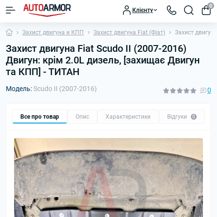
0
Клієнту
Захист двигуна и КПП
Захист двигуна Fiat (Фіат)
Захист двигуна
Захист двигуна Fiat Scudo II (2007-2016)
Двигун: крім 2.0L дизель, [захищає Двигун
та КПП] - ТИТАН
Модель:
Scudo II (2007-2016)
0
Все про товар
Опис
Характеристики
Відгуки
П
0