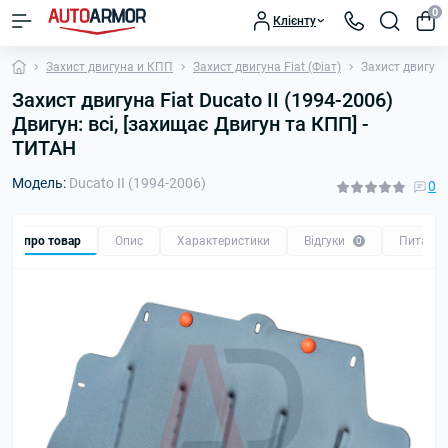
0
Клієнту
Захист двигуна и КПП
Захист двигуна Fiat (Фіат)
Захист двигуна 
Захист двигуна Fiat Ducato II (1994-2006)
Двигун: всі, [захищає Двигун та КПП] -
ТИТАН
Модель:
Ducato II (1994-2006)
0
Все про товар
Опис
Характеристики
Відгуки
Питанн
0