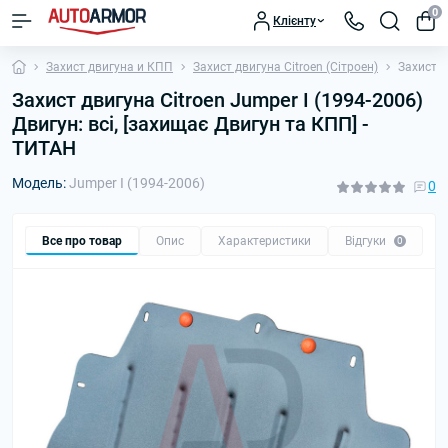
0
Клієнту
Захист двигуна и КПП
Захист двигуна Citroen (Сітроен)
Захист д
Захист двигуна Citroen Jumper I (1994-2006)
Двигун: всі, [захищає Двигун та КПП] -
ТИТАН
Модель:
Jumper I (1994-2006)
0
Все про товар
Опис
Характеристики
Відгуки
П
0