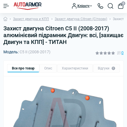
0
Клієнту
Захист двигуна и КПП
Захист двигуна Citroen (Сітроен)
Захист д
Захист двигуна Citroen C5 II (2008-2017)
алюмінієвий підрамник Двигун: всі, [захищає
Двигун та КПП] - ТИТАН
Модель:
C5 II (2008-2017)
0
Все про товар
Опис
Характеристики
Відгуки
П
0