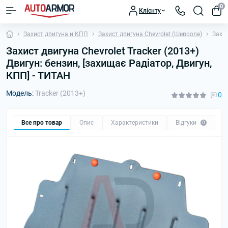
0
Клієнту
Захист двигуна и КПП
Захист двигуна Chevrolet (Шевроле)
Захис
Захист двигуна Chevrolet Tracker (2013+)
Двигун: бензин, [захищає Радіатор, Двигун,
КПП] - ТИТАН
Модель:
Tracker (2013+)
0
Все про товар
Опис
Характеристики
Відгуки
П
0