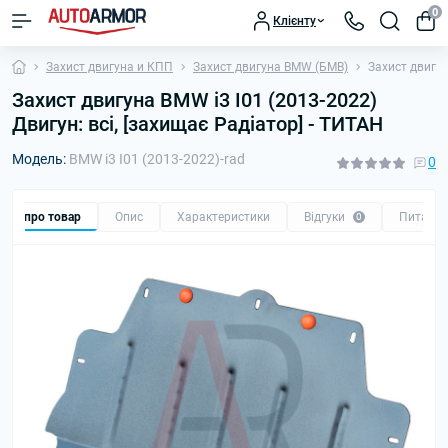
0
Клієнту
Захист двигуна и КПП
Захист двигуна BMW (БМВ)
Захист двигун
Захист двигуна BMW i3 I01 (2013-2022)
Двигун: всі, [захищає Радіатор] - ТИТАН
Модель:
BMW i3 I01 (2013-2022)-rad
0
Все про товар
Опис
Характеристики
Відгуки
Питанн
0