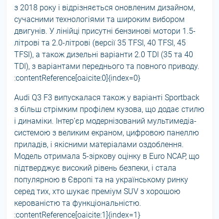
з 2018 року і відрізняється оновленим дизайном,
сучасними технологіями та широким вибором
двигунів. У лінійці присутні бензинові мотори 1.5-
літрові та 2.0-літрові (версії 35 TFSI, 40 TFSI, 45
TFSI), а також дизельні варіанти 2.0 TDI (35 та 40
TDI), з варіантами переднього та повного приводу.
:contentReference[oaicite:0]{index=0}
Audi Q3 F3 випускалася також у варіанті Sportback
з більш стрімким профілем кузова, що додає стилю
і динаміки. Інтер’єр модернізований мультимедіа-
системою з великим екраном, цифровою панеллю
приладів, і якісними матеріалами оздоблення.
Модель отримала 5-зіркову оцінку в Euro NCAP, що
підтверджує високий рівень безпеки, і стала
популярною в Європі та на українському ринку
серед тих, хто шукає преміум SUV з хорошою
керованістю та функціональністю.
:contentReference[oaicite:1]{index=1}