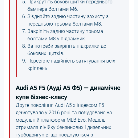
Прикрутіть бокові щитки переднього
бампера болтами М6.
З’єднайте задню частину захисту з
передньою трьома болтами М8.
Закріпіть задню частину трьома
болтами М8 у підрамник.
За потреби закріпіть підкрилки до
бокових щитків.
Перевірте надійність затягування всіх
кріплень.
Audi A5 F5 (Ауді А5 Ф5) — динамічне
купе бізнес-класу
Друге покоління Audi A5 з індексом F5
дебютувало у 2016 році та побудоване на
модульній платформі MLB Evo. Модель
отримала лінійку бензинових і дизельних
турбодвигунів, що поєднуються з