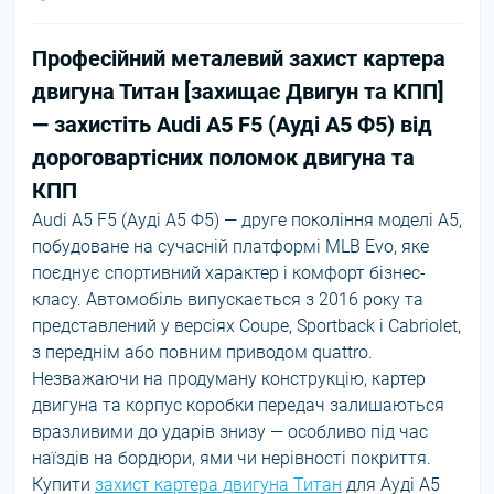
Професійний металевий захист картера
двигуна Титан [захищає Двигун та КПП]
— захистіть Audi A5 F5 (Ауді А5 Ф5) від
дороговартісних поломок двигуна та
КПП
Audi A5 F5 (Ауді А5 Ф5) — друге покоління моделі A5,
побудоване на сучасній платформі MLB Evo, яке
поєднує спортивний характер і комфорт бізнес-
класу. Автомобіль випускається з 2016 року та
представлений у версіях Coupe, Sportback і Cabriolet,
з переднім або повним приводом quattro.
Незважаючи на продуману конструкцію, картер
двигуна та корпус коробки передач залишаються
вразливими до ударів знизу — особливо під час
наїздів на бордюри, ями чи нерівності покриття.
Купити
захист картера двигуна Титан
для Ауді А5