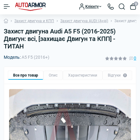
0
Клієнту
Захист двигуна и КПП
Захист двигуна AUDI (Ауді)
Захист двигун
Захист двигуна Audi A5 F5 (2016-2025)
Двигун: всі, [захищає Двигун та КПП] -
ТИТАН
Модель:
A5 F5 (2016+)
0
Все про товар
Опис
Характеристики
Відгуки
П
0