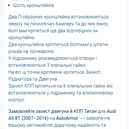
Шість кронштейнів.
Два П-образних кронштейна встановлюються
зверху на посилючач бамперу та до них знизу
болтами кріпиться ще два відповідних їм
кронштейна.
Два кронштейна кріпляться болтами у штатні
різьби на лонжерони.
У підрамнику розсвердлюються отвори і
встановлюються 3 клепальні гайки.
На всі ці точки кріплення кріпиться Захист
Радиатора та Двигуна.
Захист КПП кріпиться на 6 клепальних гайок які
встановлюються у підрамнику та алюмінієвому
корпусі.
Замовляйте захист двигуна й КПП Титан
для
Audi
A5 8T (2007–2016)
на
AutoArmor
— і забезпечте
вашому автомобілю додаткову надійність та