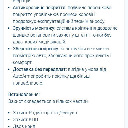
вібрацій.
Антикорозійне покриття:
подвійнe порошкове
покриття уповільнює процеси корозії і
продовжує експлуатаційний термін виробу.
Зручність монтажу:
система кріплення дозволяє
швидко встановити захист у штатні точки без
додаткових модифікацій.
Збереження кліренсу:
конструкція не змінює
геометрію авто, зберігаючи його прохідність і
комфорт.
Доставка без передплат:
вигідна умова від
AutoArmor робить покупку ще більш
привабливою.
Встановлення:
Захист складається з кількох частин:
Захист Радиатора та Двигуна
Захист КПП
Двоє крил