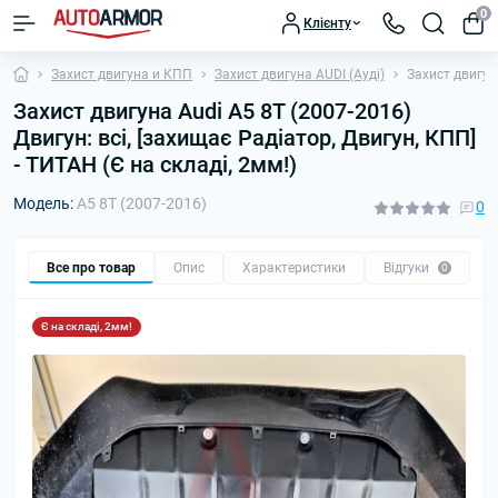
0
Клієнту
Захист двигуна и КПП
Захист двигуна AUDI (Ауді)
Захист двигуна
Захист двигуна Audi A5 8T (2007-2016)
Двигун: всі, [захищає Радіатор, Двигун, КПП]
- ТИТАН (Є на складі, 2мм!)
Модель:
A5 8T (2007-2016)
0
Все про товар
Опис
Характеристики
Відгуки
П
0
Є на складі, 2мм!