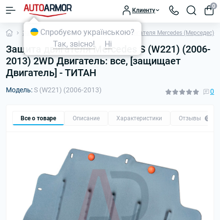
0
Клиенту
Спробуємо українською?
Защита двигателя и КПП
Защита двигателя Mercedes (Мерседес)
Так, звісно!
Ні
Защита двигателя Mercedes S (W221) (2006-
2013) 2WD Двигатель: все, [защищает
Двигатель] - ТИТАН
Модель:
S (W221) (2006-2013)
0
Все о товаре
Описание
Характеристики
Отзывы
0